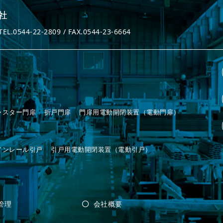
544-22-2809 / FAX.0544-23-6664
ャスター門扉
折戸門扉
門扉用電動開閉装置（電動門扉）
ノンレール引戸
引戸用電動開閉装置（電動引戸）
管理
会社概要