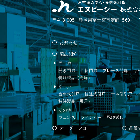
〒418-0051 静岡県富士宮市淀師1569-1 TEL.0
お知らせ
製品紹介
門 扉
開き門扉
回転門扉
ブレース門扉
キ
特注製品（門扉）
引 戸
台車式引戸
複連式引戸
一本引引戸
特注製品（引戸）
その他
フェンス
ツインピー
忍び返し
オーダーフロー
品質