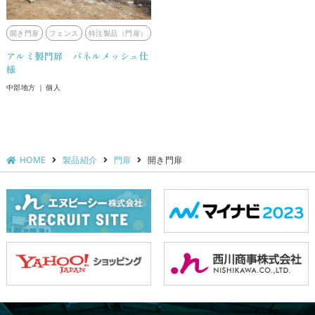
開き門扉
フェンス
特注製品（門扉）
アルミ製門扉 パネルメッシュ仕
様
中部地方
個人
HOME
製品紹介
門扉
開き門扉