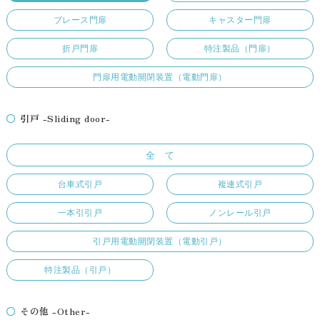
ブレース門扉
キャスター門扉
折戸門扉
特注製品（門扉）
門扉用電動開閉装置（電動門扉）
引戸 -Sliding door-
全 て
台車式引戸
複連式引戸
一本引引戸
ノンレール引戸
引戸用電動開閉装置（電動引戸）
特注製品（引戸）
その他 -Other-