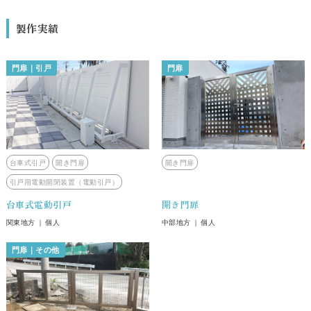
製作実績
門扉
引戸
門扉
台車式引戸
開き門扉
開き門扉
引戸用電動開閉装置（電動引戸）
台車式電動引戸
開き門扉
関東地方
個人
中部地方
個人
門扉
その他