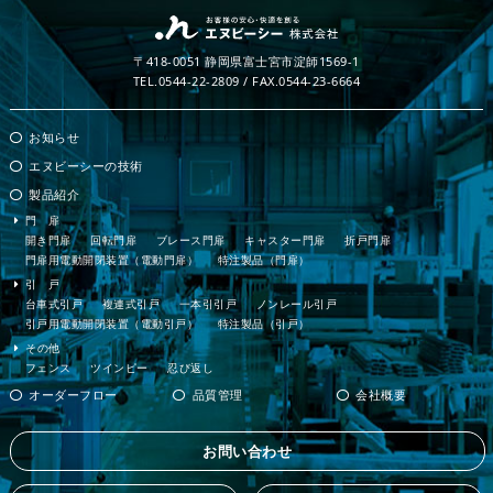
〒418-0051 静岡県富士宮市淀師1569-1
TEL.0544-22-2809 / FAX.0544-23-6664
お知らせ
エヌビーシーの技術
製品紹介
門 扉
開き門扉
回転門扉
ブレース門扉
キャスター門扉
折戸門扉
門扉用電動開閉装置（電動門扉）
特注製品（門扉）
引 戸
台車式引戸
複連式引戸
一本引引戸
ノンレール引戸
引戸用電動開閉装置（電動引戸）
特注製品（引戸）
その他
フェンス
ツインピー
忍び返し
オーダーフロー
品質管理
会社概要
お問い合わせ