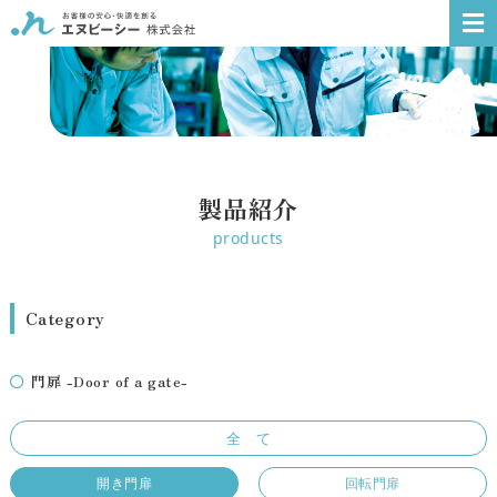
製品紹介
products
Category
門扉 -Door of a gate-
全 て
開き門扉
回転門扉