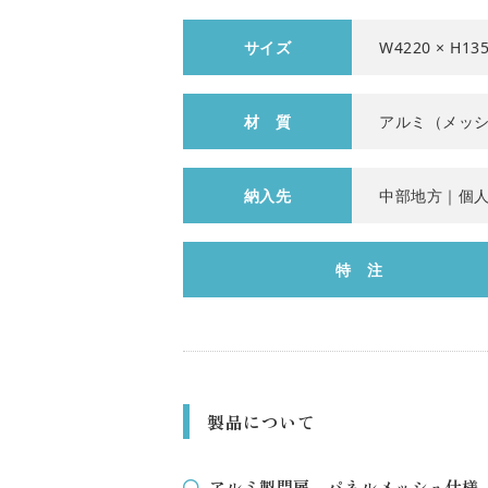
サイズ
W4220 × H13
材 質
アルミ（メッ
納入先
中部地方｜個
特 注
製品について
アルミ製門扉 パネルメッシュ仕様