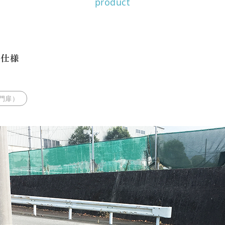
product
ュ仕様
門扉）