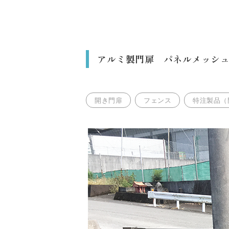
アルミ製門扉 パネルメッシ
開き門扉
フェンス
特注製品（