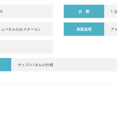
50
台 数
1 
シュパネルのみスチール）
表面処理
ア
人
サイズ/パネルの仕様